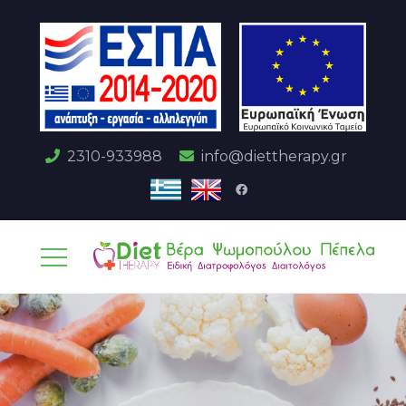
2310-933988
info@diettherapy.gr